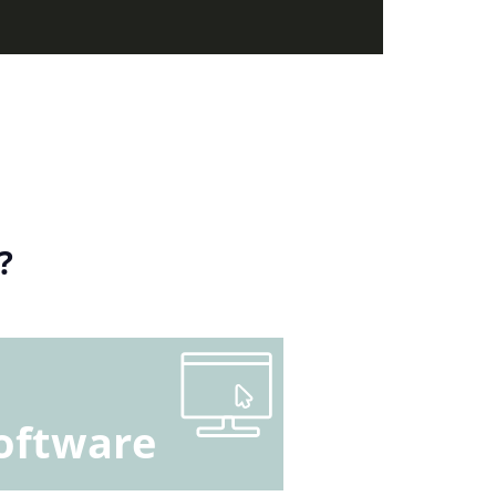
?
oftware