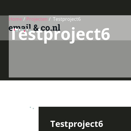
Home
/
Projecten
/
Testproject6
Testproject6
Testproject6